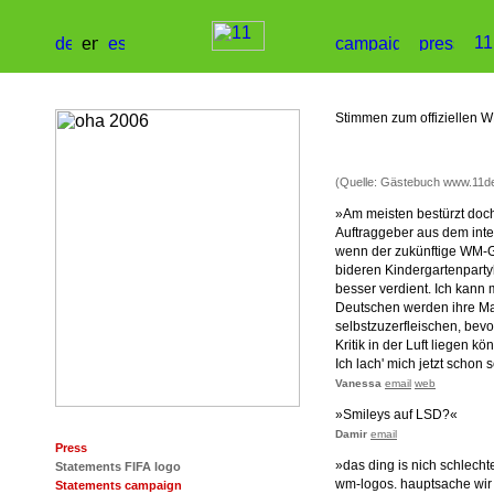
Stimmen zum offiziellen 
(Quelle: Gästebuch www.11de
»Am meisten bestürzt doc
Auftraggeber aus dem inte
wenn der zukünftige WM-Ga
bideren Kindergartenpartyl
besser verdient. Ich kann
Deutschen werden ihre Ma
selbstzuzerfleischen, bev
Kritik in der Luft liegen kö
Ich lach' mich jetzt schon 
Vanessa
email
web
»Smileys auf LSD?«
Damir
email
Press
»das ding is nich schlech
Statements FIFA logo
wm-logos. hauptsache wir
Statements campaign