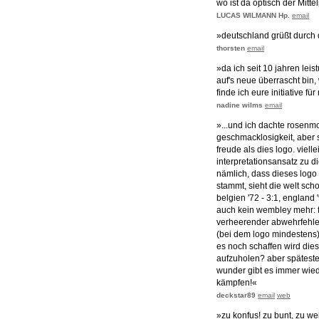
wo ist da optisch der Mitt
LUCAS WILMANN Hp.
email
»deutschland grüßt durch 
thorsten
email
»da ich seit 10 jahren lei
auf's neue überrascht bin,
finde ich eure initiative f
nadine wilms
email
»...und ich dachte rosen
geschmacklosigkeit, aber 
freude als dies logo. viell
interpretationsansatz zu 
nämlich, dass dieses logo
stammt, sieht die welt sch
belgien '72 - 3:1, england '
auch kein wembley mehr: 
verheerender abwehrfehler
(bei dem logo mindestens)
es noch schaffen wird die
aufzuholen? aber spätesten
wunder gibt es immer wied
kämpfen!«
deckstar89
email
web
»zu konfus! zu bunt, zu wei