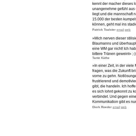
kennt der macher dieses 
unangenehme gefühl aus d
liegt und die mannschaft 
15.000 der besten kumpels
können, geht mal ins stadion
Patrick Toalster
email
web
»Mich nerven dieser stilis
Blaumanns und überhaupt A
eine WM gar nicht! Ich ha
bittere Tränen geweint« ;-}
Tante Käthe
»In einer Zeit, in der viel
fragen, was die Zukunft br
vorne zu gehn. Notlösunge
frustrierend und demotiv
gibt, die handeln. Ich hoff
es sich lohnt gekonnt zu 
verbindet. Und gegen eine
Kommunikation gibt es nur
Dierk Roeder
email
web