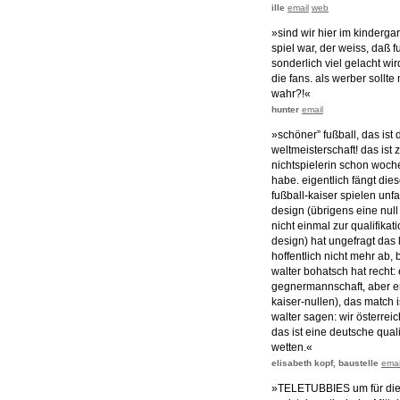
ille
email
web
»sind wir hier im kinderg
spiel war, der weiss, daß f
sonderlich viel gelacht wir
die fans. als werber sollt
wahr?!«
hunter
email
»schöner” fußball, das ist
weltmeisterschaft! das ist
nichtspielerin schon woche
habe. eigentlich fängt di
fußball-kaiser spielen unf
design (übrigens eine null 
nicht einmal zur qualifikat
design) hat ungefragt das
hoffentlich nicht mehr ab, b
walter bohatsch hat recht: 
gegnermannschaft, aber er h
kaiser-nullen), das match i
walter sagen: wir österre
das ist eine deutsche quali
wetten.«
elisabeth kopf, baustelle
emai
»TELETUBBIES um für die 