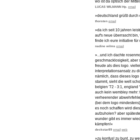
wo ist da optisch der Mitt
LUCAS WILMANN Hp.
email
»deutschland grüßt durch 
thorsten
email
»da ich seit 10 jahren lei
auf's neue überrascht bin,
finde ich eure initiative f
nadine wilms
email
»...und ich dachte rosen
geschmacklosigkeit, aber 
freude als dies logo. viell
interpretationsansatz zu 
nämlich, dass dieses logo
stammt, sieht die welt sch
belgien '72 - 3:1, england '
auch kein wembley mehr: 
verheerender abwehrfehler
(bei dem logo mindestens)
es noch schaffen wird die
aufzuholen? aber spätesten
wunder gibt es immer wied
kämpfen!«
deckstar89
email
web
»zu konfus! zu bunt, zu wei