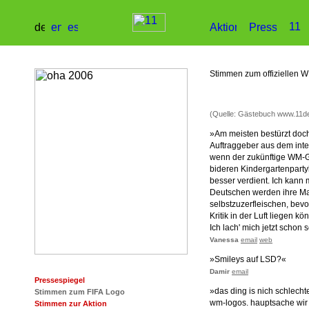
Stimmen zum offiziellen 
(Quelle: Gästebuch www.11de
»Am meisten bestürzt doc
Auftraggeber aus dem inte
wenn der zukünftige WM-Ga
bideren Kindergartenpartyl
besser verdient. Ich kann
Deutschen werden ihre Ma
selbstzuzerfleischen, bev
Kritik in der Luft liegen kö
Ich lach' mich jetzt schon 
Vanessa
email
web
»Smileys auf LSD?«
Damir
email
Pressespiegel
»das ding is nich schlech
Stimmen zum FIFA Logo
wm-logos. hauptsache wir
Stimmen zur Aktion