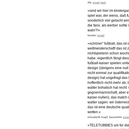
ille
email
web
»sind wir hier im kinderg
spiel war, der weiss, daß f
sonderlich viel gelacht wir
die fans. als werber sollt
wahr?!«
hunter
email
»schöner” fußball, das ist
weltmeisterschaft! das ist
nichtspielerin schon woche
habe. eigentlich fängt di
fußball-kaiser spielen unf
design (übrigens eine null 
nicht einmal zur qualifikat
design) hat ungefragt das
hoffentlich nicht mehr ab, b
walter bohatsch hat recht: 
gegnermannschaft, aber er h
kaiser-nullen), das match i
walter sagen: wir österre
das ist eine deutsche quali
wetten.«
elisabeth kopf, baustelle
emai
»TELETUBBIES um für die 