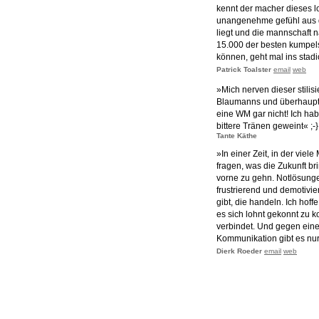
kennt der macher dieses 
unangenehme gefühl aus d
liegt und die mannschaft 
15.000 der besten kumpels
können, geht mal ins stadion
Patrick Toalster
email
web
»Mich nerven dieser stilis
Blaumanns und überhaupt A
eine WM gar nicht! Ich ha
bittere Tränen geweint« ;-}
Tante Käthe
»In einer Zeit, in der viel
fragen, was die Zukunft br
vorne zu gehn. Notlösunge
frustrierend und demotiv
gibt, die handeln. Ich hoff
es sich lohnt gekonnt zu 
verbindet. Und gegen eine
Kommunikation gibt es nur
Dierk Roeder
email
web