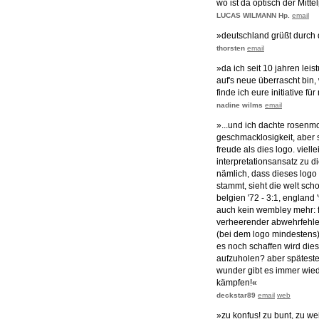
wo ist da optisch der Mitt
LUCAS WILMANN Hp.
email
»deutschland grüßt durch 
thorsten
email
»da ich seit 10 jahren lei
auf's neue überrascht bin,
finde ich eure initiative f
nadine wilms
email
»...und ich dachte rosen
geschmacklosigkeit, aber 
freude als dies logo. viell
interpretationsansatz zu 
nämlich, dass dieses logo
stammt, sieht die welt sch
belgien '72 - 3:1, england '
auch kein wembley mehr: 
verheerender abwehrfehler
(bei dem logo mindestens)
es noch schaffen wird die
aufzuholen? aber spätesten
wunder gibt es immer wied
kämpfen!«
deckstar89
email
web
»zu konfus! zu bunt, zu wei