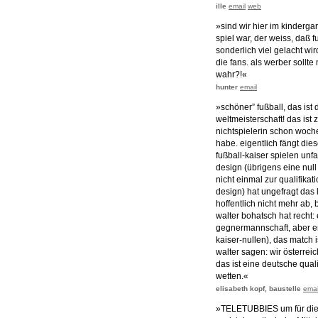
ille
email
web
»sind wir hier im kinderg
spiel war, der weiss, daß f
sonderlich viel gelacht wir
die fans. als werber sollt
wahr?!«
hunter
email
»schöner” fußball, das ist
weltmeisterschaft! das ist
nichtspielerin schon woche
habe. eigentlich fängt di
fußball-kaiser spielen unf
design (übrigens eine null 
nicht einmal zur qualifikat
design) hat ungefragt das
hoffentlich nicht mehr ab, b
walter bohatsch hat recht: 
gegnermannschaft, aber er h
kaiser-nullen), das match i
walter sagen: wir österre
das ist eine deutsche quali
wetten.«
elisabeth kopf, baustelle
emai
»TELETUBBIES um für die 