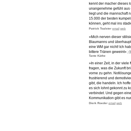
kennt der macher dieses 
unangenehme gefühl aus d
liegt und die mannschaft 
15.000 der besten kumpels
können, geht mal ins stadion
Patrick Toalster
email
web
»Mich nerven dieser stilis
Blaumanns und überhaupt A
eine WM gar nicht! Ich ha
bittere Tränen geweint« ;-}
Tante Käthe
»In einer Zeit, in der viel
fragen, was die Zukunft br
vorne zu gehn. Notlösunge
frustrierend und demotiv
gibt, die handeln. Ich hoff
es sich lohnt gekonnt zu 
verbindet. Und gegen eine
Kommunikation gibt es nur
Dierk Roeder
email
web