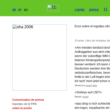
Ecos sobre el logotipo ofic
(Fuente: Libro de invitados 
»Am meisten bestürzt doc
Auftraggeber aus dem inte
wenn der zukünftige WM-Ga
bideren Kindergartenpartyl
besser verdient. Ich kann
Deutschen werden ihre Ma
selbstzuzerfleischen, bev
Kritik in der Luft liegen kö
Ich lach' mich jetzt schon 
Vanessa
email
web
»Smileys auf LSD?«
Damir
email
Comunicados de prensa
»das ding is nich schlech
logotipo de le FIFA
wm-logos. hauptsache wir
sobre la acción