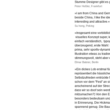
Stumme Designer gibt es g
Peter Heßler, Frankfurt
»I am from China and Germ
beside China, I like the ide
interesting and attractive.«
Su hong, Peking
»Insgesamt eine vorbildlic
visuelles Konzept super, 
einfach verständlich, typog
überzeugend, erste Wahl: 
prima, sehr sportiv-dynamis
Illustration etwas zu tradie
stimmungsvoll, steht aber 
Elmar Balster, Berlin
»Ein dickes Lob erstmal für
repräsentiert die hässlich
Selbstzufrieden entrückte 
schon vor dem "Fest" an si
anscheinend auf der Strec
dass wir so doof sein we
mitzumachen?) Von den En
besonders bedeutsam und 
in Erinnerung. Die Hickman
spannend genug. Die Baur-