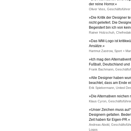
der reine Horror.«
Oliver Voss, Geschäftsführer
»Die Kritik der Designer t
nicht geliefert. Die Design
Begeistert bin ich von kei
Rainer Holzschuh, Chefredak
»Das WM-Logo ist kritikwü
Ansätze.«
Hartmut Zastrow, Sport + Ma
»Ich mag den Alternativent
Fußball, Deutschland und
Frank Bachmann, Geschäftsf
»Alle Designer haben wund
beachtet, dass am Ende 
Erik Spiekermann, United Des
»Die Alternativen reichen n
Klaus Cyron, Geschäftsführe
»Unser Zeichen muss auf W
Designern gefallen. Beden
Zeit haben für Eigen-PR.«
Andreas Abold, Geschäftsfüh
Logos