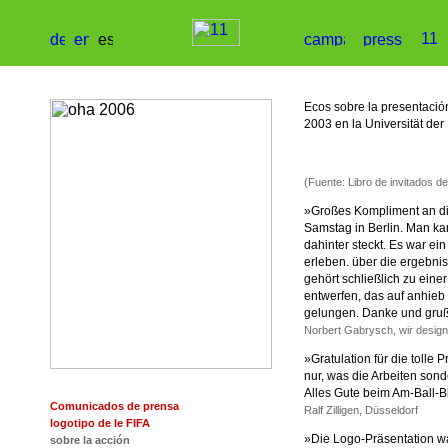
Ecos sobre la presentació
2003 en la Universität der
(Fuente: Libro de invitados 
»Großes Kompliment an die
Samstag in Berlin. Man ka
dahinter steckt. Es war ei
erleben. über die ergebnis
gehört schließlich zu eine
entwerfen, das auf anhieb 
gelungen. Danke und gruß
Norbert Gabrysch, wir design,
»Gratulation für die tolle 
nur, was die Arbeiten sonde
Alles Gute beim Am-Ball-B
Comunicados de prensa
Ralf Zilligen, Düsseldorf
logotipo de le FIFA
»Die Logo-Präsentation war
sobre la acción