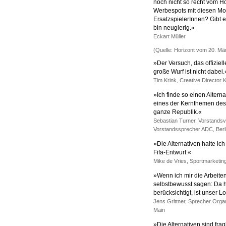
noch nicht so recht vom H
Werbespots mit diesen Mo
ErsatzspielerInnen? Gibt e
bin neugierig.«
Eckart Müller
(Quelle: Horizont vom 20. Mä
»Der Versuch, das offiziell
große Wurf ist nicht dabei.
Tim Krink, Creative Directo
»Ich finde so einen Altern
eines der Kernthemen des
ganze Republik.«
Sebastian Turner, Vorstandsv
Vorstandssprecher ADC, Berl
»Die Alternativen halte ich
Fifa-Entwurf.«
Mike de Vries, Sportmarketing
»Wenn ich mir die Arbeite
selbstbewusst sagen: Da h
berücksichtigt, ist unser 
Jens Grittner, Sprecher Orga
Main
»Die Alternativen sind frag