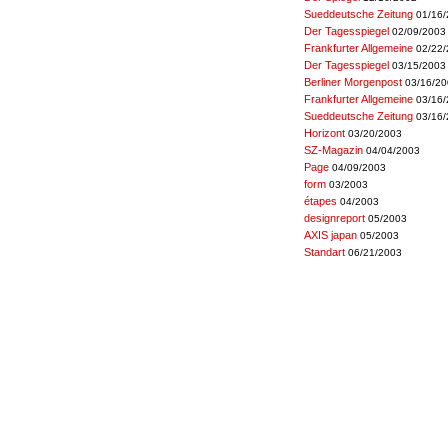
Sueddeutsche Zeitung
01/16
Der Tagesspiegel
02/09/2003
Frankfurter Allgemeine
02/22
Der Tagesspiegel
03/15/2003
Berliner Morgenpost
03/16/2
Frankfurter Allgemeine
03/16
Sueddeutsche Zeitung
03/16
Horizont
03/20/2003
SZ-Magazin
04/04/2003
Page
04/09/2003
form
03/2003
étapes
04/2003
designreport
05/2003
AXIS japan
05/2003
Standart
06/21/2003