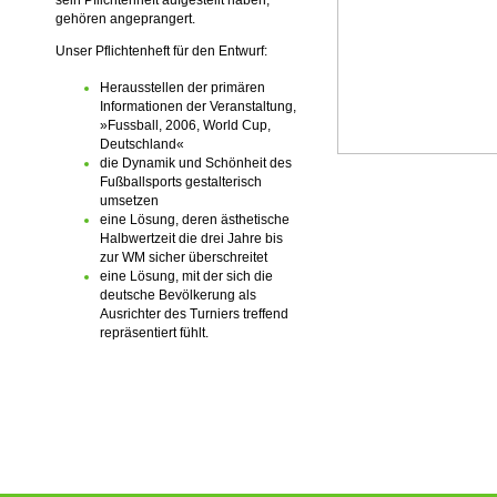
sein Pflichtenheft aufgestellt haben,
gehören angeprangert.
Unser Pflichtenheft für den Entwurf:
Herausstellen der primären
Informationen der Veranstaltung,
»Fussball, 2006, World Cup,
Deutschland«
die Dynamik und Schönheit des
Fußballsports gestalterisch
umsetzen
eine Lösung, deren ästhetische
Halbwertzeit die drei Jahre bis
zur WM sicher überschreitet
eine Lösung, mit der sich die
deutsche Bevölkerung als
Ausrichter des Turniers treffend
repräsentiert fühlt.