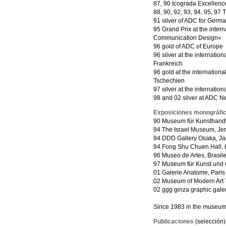
87, 90 Icograda Excellen
88, 90, 92, 93, 94, 95, 9
91 silver of ADC for Germ
95 Grand Prix at the inter
Communication Design«
96 gold of ADC of Europe
96 silver at the internatio
Frankreich
96 gold at the internationa
Tschechien
97 silver at the internatio
98 and 02 silver at ADC N
Exposiciones monográfi
90 Museum für Kunsthandw
94 The Israel Museum, Je
94 DDD Gallery Osaka, J
94 Fong Shu Chuen Hall,
96 Museo de Artes, Brasil
97 Museum für Kunst un
01 Galerie Anatome, Paris
02 Museum of Modern Art
02 ggg ginza graphic gale
Since 1983 in the museum
Publicaciones
(selección)