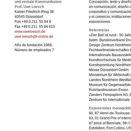
und verbale Kommunikation
Concepción, texto y diseñ
Prof. Uwe Loesch
en comunicación, diseño 
Kaiser-Friedrich-Ring 38
corporativo y comunicació
40545 Düsseldorf
y el comercio, institucione
Fon +49.0.211. 55 84 8
exposiciones.
Fax +49.0.211. 55 84 610
Referencias
www.uweloesch.de
»Der Ball ist rund - 50 Ja
uwe.loesch@t-online.de
bvdm. Bundesverband Dr
Año de fundación 1968,
Design Zentrum Nordrhein
Número de empleados 7
Fechtweltmeisterschaften
Internationale Bauausstel
Kunsthochschule für Medi
Kunstsammlung Nordrhein-
Messe Düsseldorf GmbH
Ministerium für Wirtschaft 
Landes Nordrhein-Westfa
Museum für Gegenwartsku
Ruhrlandmuseum Essen
Zanders Feinpapiere AG, 
Zentrum für Internationale
Exposiciones monográfi
80, 87 Henri-de-Toulouse-
83, 01 Grand Prix of intern
87 price of Biennale, 5th C
Exhibition, Fort Collins, U