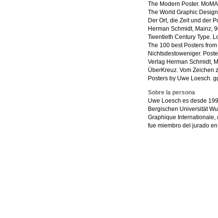
The Modern Poster. MoMA
The World Graphic Design 
Der Ort, die Zeit und der 
Herman Schmidt, Mainz, 9
Twentieth Century Type. L
The 100 best Posters from
Nichtsdestoweniger. Post
Verlag Herman Schmidt, M
ÜberKreuz. Vom Zeichen z
Posters by Uwe Loesch. gg
Sobre la persona
Uwe Loesch es desde 1990
Bergischen Universität Wu
Graphique Internationale,
fue miembro del jurado e