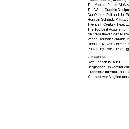
Publikationen
(Auswahl)
The Modern Poster. MoMA
The World Graphic Design 
Der Ort, die Zeit und der 
Herman Schmidt, Mainz, 9
Twentieth Century Type. L
The 100 best Posters from
Nichtsdestoweniger. Plak
Verlag Herman Schmidt, M
ÜberKreuz. Vom Zeichen z
Posters by Uwe Loesch. gg
Zur Person
Uwe Loesch ist seit 1990 
Bergischen Universität Wupp
Graphique Internationale
York und war Mitglied der