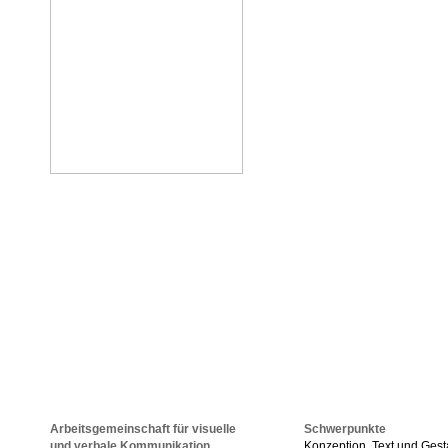
Arbeitsgemeinschaft für visuelle
Schwerpunkte
und verbale Kommunikation
Konzeption, Text und Ges