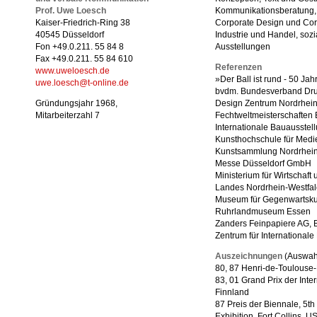
Prof. Uwe Loesch
Kommunikationsberatung,
Kaiser-Friedrich-Ring 38
Corporate Design und Cor
40545 Düsseldorf
Industrie und Handel, sozi
Fon +49.0.211. 55 84 8
Ausstellungen
Fax +49.0.211. 55 84 610
Referenzen
www.uweloesch.de
»Der Ball ist rund - 50 Ja
uwe.loesch@t-online.de
bvdm. Bundesverband Dr
Gründungsjahr 1968,
Design Zentrum Nordrhein
Mitarbeiterzahl 7
Fechtweltmeisterschaften
Internationale Bauausstel
Kunsthochschule für Medi
Kunstsammlung Nordrhein-
Messe Düsseldorf GmbH
Ministerium für Wirtschaft 
Landes Nordrhein-Westfa
Museum für Gegenwartsku
Ruhrlandmuseum Essen
Zanders Feinpapiere AG, 
Zentrum für Internationale
Auszeichnungen
(Auswah
80, 87 Henri-de-Toulouse-
83, 01 Grand Prix der Inte
Finnland
87 Preis der Biennale, 5th 
Exhibition, Fort Collins, U