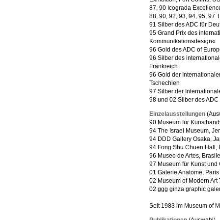
87, 90 Icograda Excellen
88, 90, 92, 93, 94, 95, 9
91 Silber des ADC für Deu
95 Grand Prix des interna
Kommunikationsdesign«
96 Gold des ADC of Europ
96 Silber des internationa
Frankreich
96 Gold der Internationale
Tschechien
97 Silber der Internation
98 und 02 Silber des ADC
Einzelausstellungen
(Aus
90 Museum für Kunsthandw
94 The Israel Museum, Je
94 DDD Gallery Osaka, J
94 Fong Shu Chuen Hall,
96 Museo de Artes, Brasil
97 Museum für Kunst un
01 Galerie Anatome, Paris
02 Museum of Modern Art
02 ggg ginza graphic gale
Seit 1983 im Museum of M