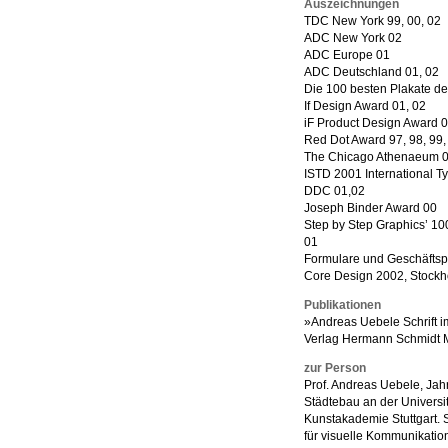
Auszeichnungen
TDC New York 99, 00, 02
ADC New York 02
ADC Europe 01
ADC Deutschland 01, 02
Die 100 besten Plakate de
If Design Award 01, 02
iF Product Design Award 
Red Dot Award 97, 98, 99, 
The Chicago Athenaeum 
ISTD 2001 International 
DDC 01,02
Joseph Binder Award 00
Step by Step Graphics’ 10
01
Formulare und Geschäftsp
Core Design 2002, Stock
Publikationen
»Andreas Uebele Schrift 
Verlag Hermann Schmidt 
zur Person
Prof. Andreas Uebele, Jah
Städtebau an der Universit
Kunstakademie Stuttgart. S
für visuelle Kommunikation 