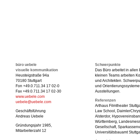
büro uebele
Schwerpunkte
visuelle kommunikation
Das Büro arbeitet in allen
Heusteigstraße 94a
kleinen Teams arbeiten K
70180 Stuttgart
und Architekten. Schwerpu
Fon +49.0.711.34 17 02-0
und Orientierungssystem
Fax +49.0.711.34 17 02-30
Ausstellungen.
www.uebele.com
Referenzen
uebele@uebele.com
Arthaus Filmtheater Stuttga
Geschäftsführung
Law School, DaimlerChrysl
Andreas Uebele
Alsterdor, Hypovereinsba
Württemberg, Landesmess
Gründungsjahr 1985,
Gesellschaft, Sparkassenve
Mitarbeiterzahl 12
Universitätsbauamt Stutt