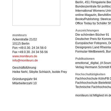
Berlin, 451 Filmgalerie Be
Bundeszentrale für politis
International Womens Univ
online-Magazin, Berufsfö
Books/Publishing: Steelca
Office Today by Schäfer S
Auszeichnungen
Die schönsten Bücher 91
moniteurs
Deutscher Preis für Komm
Ackerstraße 21/22
Europäischer Fotopreis, 
10115 Berlin
Designpreis Land Rheinla
Fon +49.0.30. 24 34 56-0
Formular-Wettbewerb, Bun
Fax +49.0.30. 24 34 56-56
www.moniteurs.de
Publikationen
info@moniteurs.de
emotional_digital, (A Sou
Verlag Hermann Schmidt M
Geschäftsführung
Heike Nehl, Sibylle Schlaich, Isolde Frey
Hochschultätigkeiten
Fachhochschule Köln/FB 
Gründungsjahr 94
Fachhochschule Bielefeld
Mitarbeiterzahl 10
Technische Fachhochschul
moniteurs ist Mitglied im d