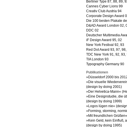
Berliner Type 87, 88, 89, 9
Cannes Cyber Lions 99
Creativ Club Austria 94
Corporate Design Award 
Die 100 besten Plakate de
D&AD Award London 02, 
DDC 02
Deutscher Multimedia Awa
iF Design Award 95, 02
New York Festival 92, 93
Red Dot Award 93, 97, 98, 
TDC New York 91, 92, 93, 9
TIA London 93
Typography Germany 90
Publikationen
»Düsseldorf 2000 bis 201
»Die visuelle Wiedervere
(design by doing 2001)
»Der Helvetica-Mann« (H
»Eine Designstudie, die 
(design by doing 1999)
»Logos lügen nie« (desig
»Forming, storming, normi
»Mit freundlichen Grüßen«
»Kein Geld, kein Einfluß, 
(design by doing 1995)