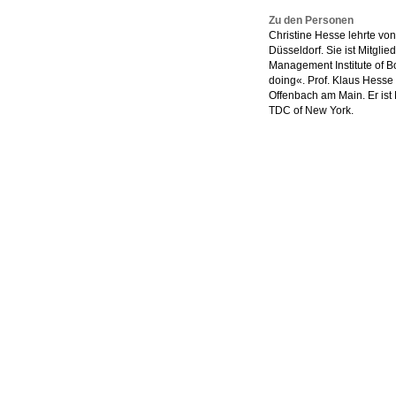
Zu den Personen
Christine Hesse lehrte v
Düsseldorf. Sie ist Mitgli
Management Institute of 
doing«. Prof. Klaus Hesse
Offenbach am Main. Er ist
TDC of New York.