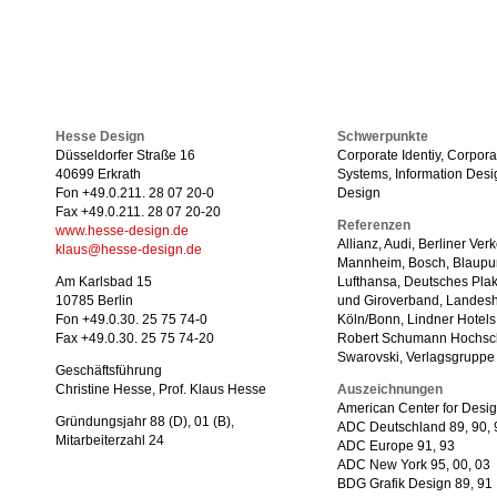
Hesse Design
Schwerpunkte
Düsseldorfer Straße 16
Corporate Identiy, Corpor
40699 Erkrath
Systems, Information Desig
Fon +49.0.211. 28 07 20-0
Design
Fax +49.0.211. 28 07 20-20
Referenzen
www.hesse-design.de
Allianz, Audi, Berliner Ve
klaus@hesse-design.de
Mannheim, Bosch, Blaupu
Am Karlsbad 15
Lufthansa, Deutsches Pla
10785 Berlin
und Giroverband, Landesh
Fon +49.0.30. 25 75 74-0
Köln/Bonn, Lindner Hotels
Fax +49.0.30. 25 75 74-20
Robert Schumann Hochsch
Swarovski, Verlagsgruppe
Geschäftsführung
Christine Hesse, Prof. Klaus Hesse
Auszeichnungen
American Center for Desi
Gründungsjahr 88 (D), 01 (B),
ADC Deutschland 89, 90, 91
Mitarbeiterzahl 24
ADC Europe 91, 93
ADC New York 95, 00, 03
BDG Grafik Design 89, 91